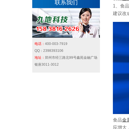
联系我们
1、食
建议改
电话：
400-003-7919
QQ：
2398393106
地址：
郑州市经三路北99号鑫苑金融广场
银座3011-3012
食品
金
应增大