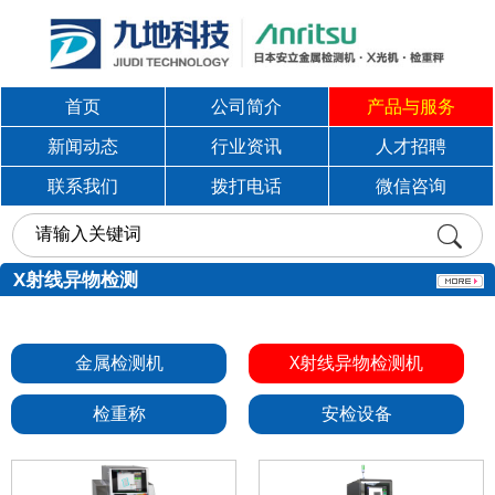
首页
公司简介
产品与服务
新闻动态
行业资讯
人才招聘
联系我们
拨打电话
微信咨询

X射线异物检测
机
金属检测机
X射线异物检测机
检重称
安检设备