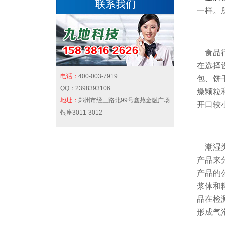
联系我们
一样。
食品行
在选择
电话：
400-003-7919
包、饼
QQ：
2398393106
燥颗粒
地址：
郑州市经三路北99号鑫苑金融广场
开口较
银座3011-3012
潮湿类
产品来
产品的
浆体和
品在检
形成气