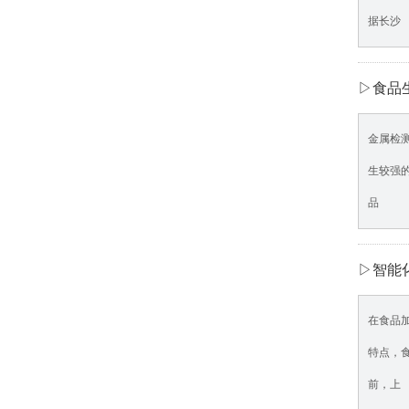
据长沙
▷食品
金属检
生较强
品
▷智能
在食品
特点，
前，上