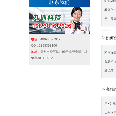
9月1
联系我们
看疑似
示，需
▷如何
电话：
400-003-7919
QQ：
2398393106
地址：
郑州市经三路北99号鑫苑金融广场
如何保
银座3011-3012
普及,今
量也非
▷高精
用X射
去年底