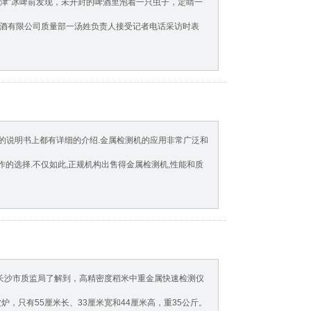
雪津”冰啤前发现，未开封的啤酒里泡着一只虫子，定睛一
酒有限公司质量部一汤姓负责人接受记者电话采访时表
的说明书上都有详细的介绍.金属检测机的应用非常广泛和
作的选择.不仅如此,正规机构出售得金属检测机,性能和质
从长沙市质监局了解到，高精密度稻米中重金属快速检测仪
，只有55厘米长、33厘米宽和44厘米高，重35公斤。