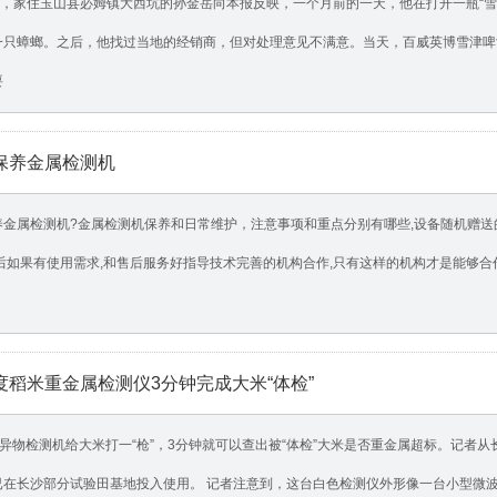
2日，家住玉山县必姆镇大西坑的孙金岳向本报反映，一个月前的一天，他在打开一瓶“
一只蟑螂。之后，他找过当地的经销商，但对处理意见不满意。当天，百威英博雪津啤
要
保养金属检测机
养金属检测机?金属检测机保养和日常维护，注意事项和重点分别有哪些,设备随机赠送
后如果有使用需求,和售后服务好指导技术完善的机构合作,只有这样的机构才是能够合
度稻米重金属检测仪3分钟完成大米“体检”
线异物检测机给大米打一“枪”，3分钟就可以查出被“体检”大米是否重金属超标。记者
已在长沙部分试验田基地投入使用。 记者注意到，这台白色检测仪外形像一台小型微波炉