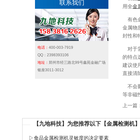
联系我们
用全
金
有色金
金属物
封性和
电话：
400-003-7919
对于需
QQ：
2398393106
的特点
地址：
郑州市经三路北99号鑫苑金融广场
建议使
银座3011-3012
直接清
不会影
等非磁
上一篇
【九地科技】为您推荐以下【金属检测机
▷
食品金属检测机灵敏度的决定要素